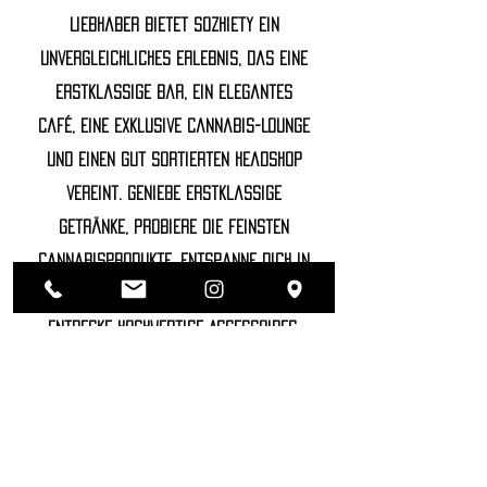
Liebhaber bietet Sozhiety ein
unvergleichliches Erlebnis, das eine
erstklassige Bar, ein elegantes
Café, eine exklusive Cannabis-Lounge
und einen gut sortierten Headshop
vereint. Genieße erstklassige
Getränke, probiere die feinsten
Cannabisprodukte, entspanne dich in
unserer luxuriösen Lounge und
entdecke hochwertige Accessoires.
©2022 SOZHIETY
sTAY tUNED!