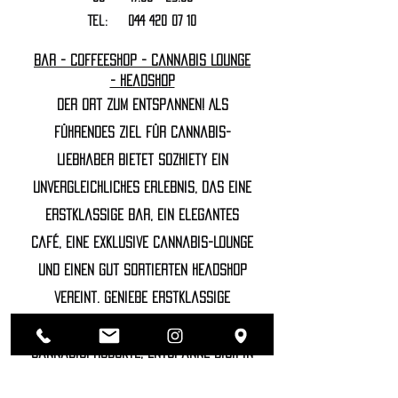
Tel:
044 420 07 10
Bar - Coffeeshop - Cannabis Lounge
- Headshop
Der Ort zum Entspannen! Als
führendes Ziel für Cannabis-
Liebhaber bietet Sozhiety ein
unvergleichliches Erlebnis, das eine
erstklassige Bar, ein elegantes
Café, eine exklusive Cannabis-Lounge
und einen gut sortierten Headshop
vereint. Genieße erstklassige
Getränke, probiere die feinsten
Cannabisprodukte, entspanne dich in
unserer luxuriösen Lounge und