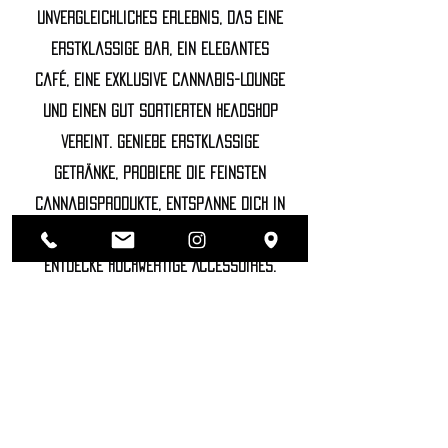
unvergleichliches Erlebnis, das eine
erstklassige Bar, ein elegantes
Café, eine exklusive Cannabis-Lounge
und einen gut sortierten Headshop
vereint. Genieße erstklassige
Getränke, probiere die feinsten
Cannabisprodukte, entspanne dich in
unserer luxuriösen Lounge und
entdecke hochwertige Accessoires.
©2022 SOZHIETY
sTAY tUNED!
NAME