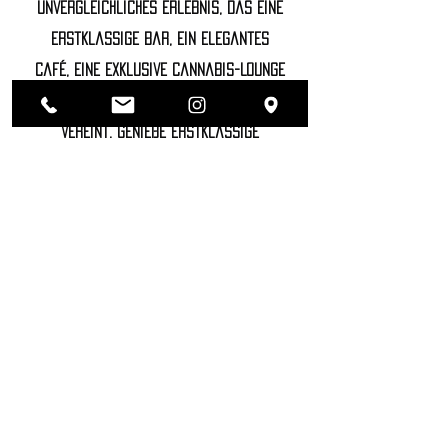
unvergleichliches Erlebnis, das eine
erstklassige Bar, ein elegantes
Café, eine exklusive Cannabis-Lounge
und einen gut sortierten Headshop
vereint. Genieße erstklassige
Getränke, probiere die feinsten
Cannabisprodukte, entspanne dich in
unserer luxuriösen Lounge und
entdecke hochwertige Accessoires.
©2022 SOZHIETY
sTAY tUNED!
NAME