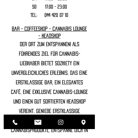
SO 17:00 - 23:00
Tel:
044 420 07 10
Bar - Coffeeshop - Cannabis Lounge
- Headshop
Der Ort zum Entspannen! Als
führendes Ziel für Cannabis-
Liebhaber bietet Sozhiety ein
unvergleichliches Erlebnis, das eine
erstklassige Bar, ein elegantes
Café, eine exklusive Cannabis-Lounge
und einen gut sortierten Headshop
vereint. Genieße erstklassige
Getränke, probiere die feinsten
Cannabisprodukte, entspanne dich in