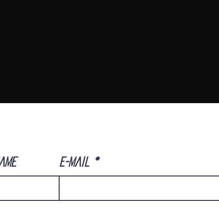
Headshop vereint. Genieße erstklassige Getränke,
die feinsten Cannabisprodukte, entspanne dich i
luxuriösen Lounge und entdecke hochwertige Acce
ame
E-Mail