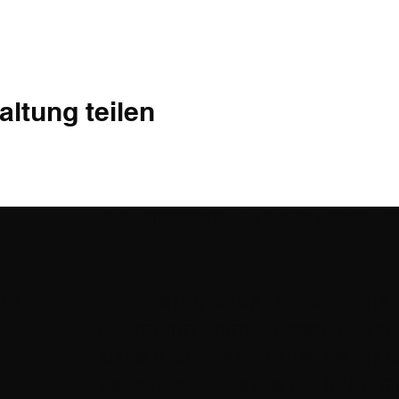
altung teilen
Bar - Coffeeshop - Cannabis Lounge - H
ich
Der Ort zum Entspannen! Als führendes Ziel für 
Liebhaber bietet Sozhiety ein unvergleichliches Er
das eine erstklassige Bar, ein elegantes Café, ei
exklusive Cannabis-Lounge und einen gut sortier