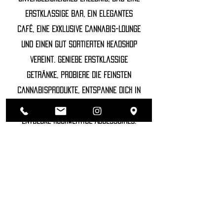
erstklassige Bar, ein elegantes
Café, eine exklusive Cannabis-Lounge
und einen gut sortierten Headshop
vereint. Genieße erstklassige
Getränke, probiere die feinsten
Cannabisprodukte, entspanne dich in
unserer luxuriösen Lounge und
entdecke hochwertige Accessoires.
©2022 SOZHIETY
sTAY tUNED!
NAME