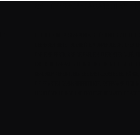
Bar - Coffeeshop - Cannabis Lounge - H
ich
Der Ort zum Entspannen! Als führendes Ziel für 
Liebhaber bietet Sozhiety ein unvergleichliches Er
das eine erstklassige Bar, ein elegantes Café, ei
exklusive Cannabis-Lounge und einen gut sortier
Headshop vereint. Genieße erstklassige Getränke,
die feinsten Cannabisprodukte, entspanne dich i
luxuriösen Lounge und entdecke hochwertige Acce