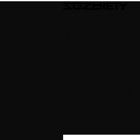
Neufrankengasse 22, 8004 Zür
DI-DO 18:00 - 23.00
FR 18:00 - 02:00
Sa 17:00 - 02:00
SO 17:00 - 23:00
Tel: 044 420 07 10