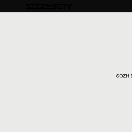
HOME
Projekte
BAR
DIZHPENSARY
CANN
SOZHIE