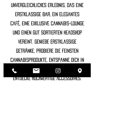
unvergleichliches Erlebnis, das eine
erstklassige Bar, ein elegantes
Café, eine exklusive Cannabis-Lounge
und einen gut sortierten Headshop
vereint. Genieße erstklassige
Getränke, probiere die feinsten
Cannabisprodukte, entspanne dich in
unserer luxuriösen Lounge und
entdecke hochwertige Accessoires.
©2022 SOZHIETY
sTAY tUNED!
NAME