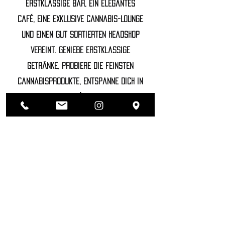
erstklassige Bar, ein elegantes
Café, eine exklusive Cannabis-Lounge
und einen gut sortierten Headshop
vereint. Genieße erstklassige
Getränke, probiere die feinsten
Cannabisprodukte, entspanne dich in
unserer luxuriösen Lounge und
entdecke hochwertige Accessoires.
©2022 SOZHIETY
sTAY tUNED!
NAME