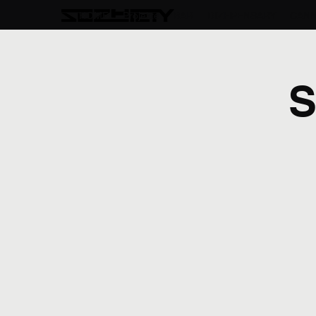
HOME
Projekte
BAR
DIZHPENSARY
CANN
S