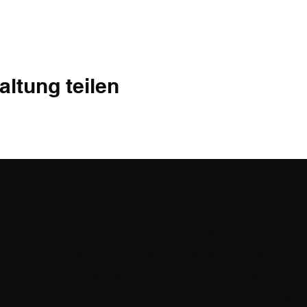
altung teilen
Bar - Coffeeshop - Cannabis Lounge - H
ich
Der Ort zum Entspannen! Als führendes Ziel für 
Liebhaber bietet Sozhiety ein unvergleichliches Er
das eine erstklassige Bar, ein elegantes Café, ei
exklusive Cannabis-Lounge und einen gut sortier