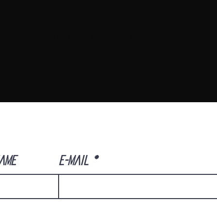
Headshop vereint. Genieße erstklassige Getränke,
die feinsten Cannabisprodukte, entspanne dich i
luxuriösen Lounge und entdecke hochwertige Acce
ame
E-Mail