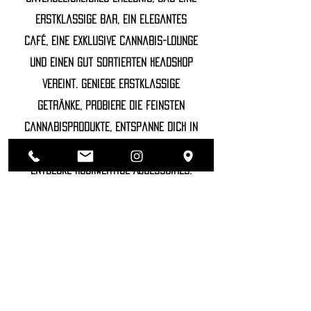
erstklassige Bar, ein elegantes
Café, eine exklusive Cannabis-Lounge
und einen gut sortierten Headshop
vereint. Genieße erstklassige
Getränke, probiere die feinsten
Cannabisprodukte, entspanne dich in
unserer luxuriösen Lounge und
entdecke hochwertige Accessoires.
©2022 SOZHIETY
sTAY tUNED!
NAME